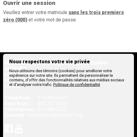
Ouvrir une session
Veuillez entrer votre matricule
sans les trois premiers
zéro (000)
et votre mot de passe.
Nous respectons votre vie privée
Syndicat des technologues d'Hydro-Québec
SCFP957
Nous utilisons des témoins (cookies) pour améliorer votre
1010, rue de Liège Est, 1er étage
expérience sur notre site. Ils permettent de personnaliser le
Montreal,
Québec
H2P 1L2
contenu, d'offrir des fonctionnalités relatives aux médias sociaux
et d'analyser notre trafic.
Politique de confidentialité
Canada
Téléphone :
514.389.0957
Sans frais :
800.267.0929
Télécopieur :
514.389.5253
Courriel :
information@scfp957.org