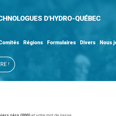
ECHNOLOGUES D'HYDRO-QUÉBEC
Comités
Régions
Formulaires
Divers
Nous j
RE !
miers zéro (000)
et votre mot de passe.