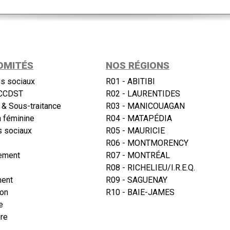
OMITÉS
NOS RÉGIONS
s sociaux
R01 - ABITIBI
CCDST
R02 - LAURENTIDES
 & Sous-traitance
R03 - MANICOUAGAN
n féminine
R04 - MATAPÉDIA
 sociaux
R05 - MAURICIE
R06 - MONTMORENCY
ement
R07 - MONTRÉAL
R08 - RICHELIEU/I.R.E.Q.
ment
R09 - SAGUENAY
ion
R10 - BAIE-JAMES
e
re