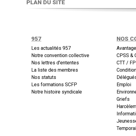
PLAN DU SITE
957
NOS C
Les actualités 957
Avantage
Notre convention collective
CPSS & 
Nos lettres d'ententes
CTT / FP
La liste des membres
Conditio
Nos statuts
Délégués
Les formations SCFP
Emploi
Notre histoire syndicale
Environn
Griefs
Harcèle
Informat
Jeuness
Temporai