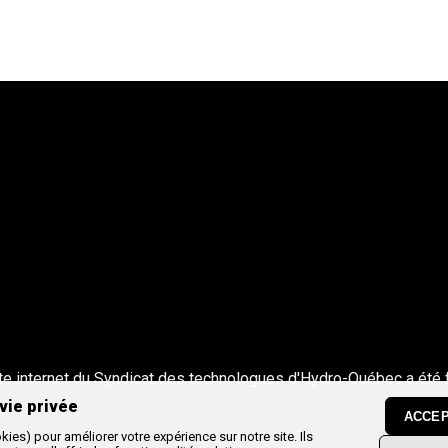
te internet du Syndicat des technologues d'Hydro-Québec a été 
vie privée
ACCEP
ies) pour améliorer votre expérience sur notre site. Ils