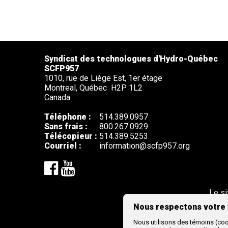
Syndicat des technologues d'Hydro-Québec
SCFP957
1010, rue de Liège Est, 1er étage
Montreal,
Québec
H2P 1L2
Canada
Téléphone :
514.389.0957
Sans frais :
800.267.0929
Télécopieur :
514.389.5253
Courriel :
information@scfp957.org
Le si
Nous respectons votre 
Nous utilisons des témoins (cook