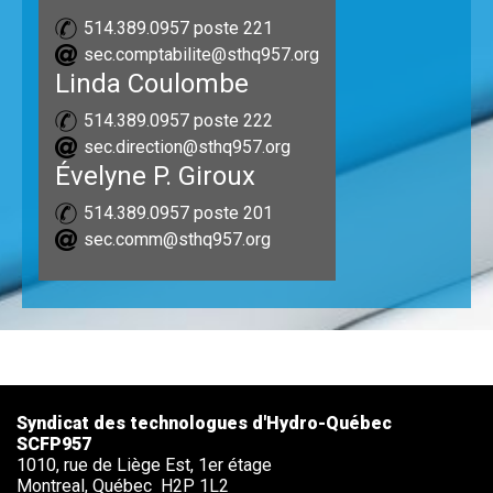
514.389.0957
poste 221
sec.comptabilite@sthq957.org
Linda Coulombe
514.389.0957
poste 222
sec.direction@sthq957.org
Évelyne P. Giroux
514.389.0957
poste 201
sec.comm@sthq957.org
Syndicat des technologues d'Hydro-Québec
SCFP957
1010, rue de Liège Est, 1er étage
Montreal,
Québec
H2P 1L2