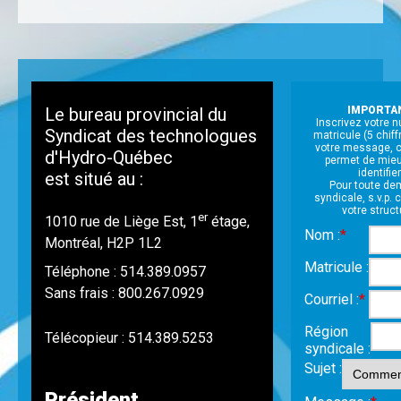
Le bureau provincial du
IMPORTA
Inscrivez votre 
Syndicat des technologues
matricule (5 chif
votre message, 
d'Hydro-Québec
permet de mie
identifier
est situé au :
Pour toute d
syndicale, s.v.p.
votre struct
er
1010 rue de Liège Est, 1
étage,
Nom :
*
Montréal, H2P 1L2
Matricule :
Téléphone : 514.389.0957
Sans frais : 800.267.0929
Courriel :
*
Région
Télécopieur : 514.389.5253
syndicale :
Sujet :
Président