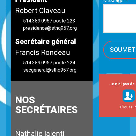
Message :
*
Robert Claveau
514.389.0957
poste 223
presidence@sthq957.org
Secrétaire général
Francis Rondeau
514.389.0957
poste 224
secgeneral@sthq957.org
Je n'ai pas de 
NOS
SECRÉTAIRES
Cliquez ic
Nathalie Ialenti