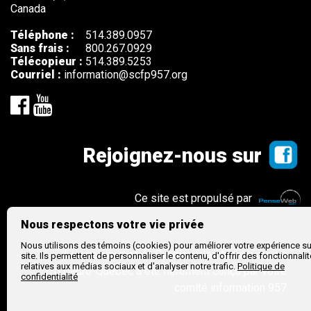
Canada
Téléphone :
514.389.0957
Sans frais :
800.267.0929
Télécopieur :
514.389.5253
Courriel :
information@scfp957.org
Rejoignez-nous sur
Ce site est propulsé par
Nous respectons votre vie privée
Nous utilisons des témoins (cookies) pour améliorer votre expérience su
Le site internet du Syndicat des technologues
site. Ils permettent de personnaliser le contenu, d'offrir des fonctionnali
relatives aux médias sociaux et d'analyser notre trafic.
Politique de
d'Hydro-Québec a été fièrement conçu par votre
confidentialité
comité information 957