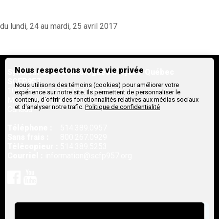
du lundi, 24 au mardi, 25 avril 2017
Nous respectons votre vie privée
Syndicat des technologues d'Hydro-Québec
SCFP957
Nous utilisons des témoins (cookies) pour améliorer votre
1010, rue de Liège Est, 1er étage
expérience sur notre site. Ils permettent de personnaliser le
Montreal,
Québec
H2P 1L2
contenu, d'offrir des fonctionnalités relatives aux médias sociaux
et d'analyser notre trafic.
Politique de confidentialité
Canada
Téléphone :
514.389.0957
Sans frais :
800.267.0929
Télécopieur :
514.389.5253
Courriel :
information@scfp957.org
Rejoignez-nous sur