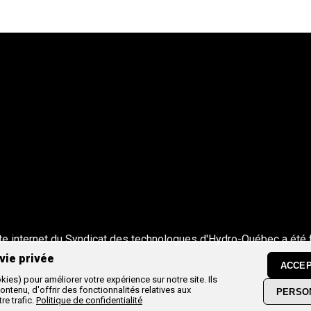
te internet du Syndicat des technologues d'Hydro-Québec a été 
vie privée
ACCEP
ies) pour améliorer votre expérience sur notre site. Ils
ntenu, d'offrir des fonctionnalités relatives aux
PERSO
re trafic.
Politique de confidentialité