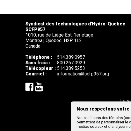
Syndicat des technologues d'Hydro-Québec
SCFP957
1010, rue de Liège Est, 1er étage
Montreal,
Québec
H2P 1L2
Canada
Téléphone :
514.389.0957
Sans frais :
800.267.0929
Télécopieur :
514.389.5253
Courriel :
information@scfp957.org
Le si
Nous respectons votre 
Nous utilisons des témoins (cook
permettent de personnaliser le co
médias sociaux et d'analyser not