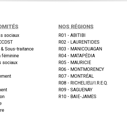
OMITÉS
NOS RÉGIONS
s sociaux
R01 - ABITIBI
CCDST
R02 - LAURENTIDES
 & Sous-traitance
R03 - MANICOUAGAN
n féminine
R04 - MATAPÉDIA
 sociaux
R05 - MAURICIE
R06 - MONTMORENCY
ement
R07 - MONTRÉAL
R08 - RICHELIEU/I.R.E.Q.
ment
R09 - SAGUENAY
ion
R10 - BAIE-JAMES
e
re