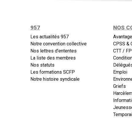
957
NOS C
Les actualités 957
Avantage
Notre convention collective
CPSS & 
Nos lettres d'ententes
CTT / FP
La liste des membres
Conditio
Nos statuts
Délégués
Les formations SCFP
Emploi
Notre histoire syndicale
Environn
Griefs
Harcèle
Informat
Jeuness
Temporai