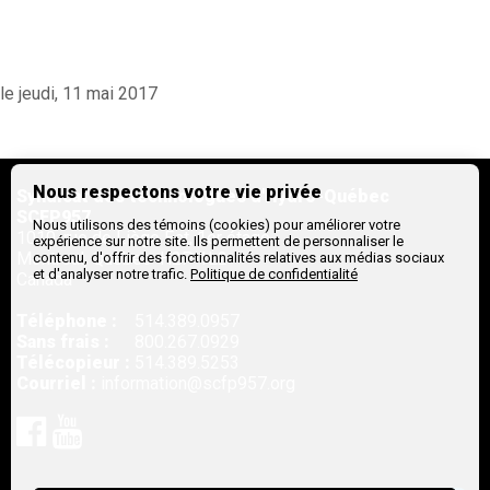
le jeudi, 11 mai 2017
Nous respectons votre vie privée
Syndicat des technologues d'Hydro-Québec
SCFP957
Nous utilisons des témoins (cookies) pour améliorer votre
1010, rue de Liège Est, 1er étage
expérience sur notre site. Ils permettent de personnaliser le
Montreal,
Québec
H2P 1L2
contenu, d'offrir des fonctionnalités relatives aux médias sociaux
et d'analyser notre trafic.
Politique de confidentialité
Canada
Téléphone :
514.389.0957
Sans frais :
800.267.0929
Télécopieur :
514.389.5253
Courriel :
information@scfp957.org