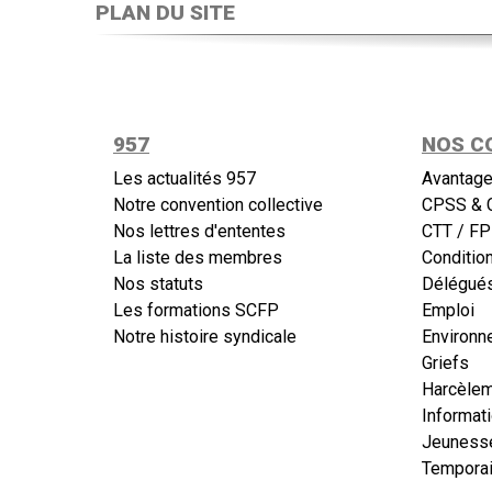
PLAN DU SITE
957
NOS C
Les actualités 957
Avantage
Notre convention collective
CPSS & 
Nos lettres d'ententes
CTT / FP
La liste des membres
Conditio
Nos statuts
Délégués
Les formations SCFP
Emploi
Notre histoire syndicale
Environn
Griefs
Harcèle
Informat
Jeuness
Temporai