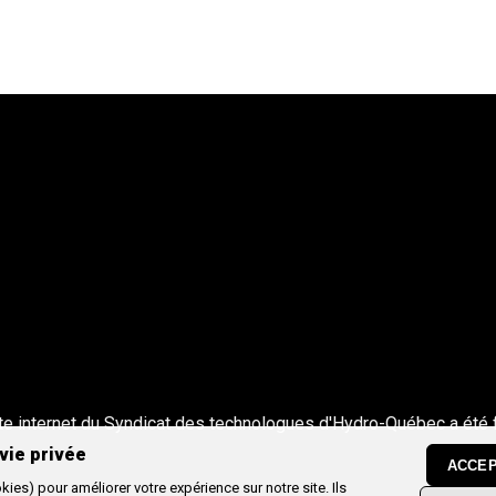
te internet du Syndicat des technologues d'Hydro-Québec a été 
vie privée
ACCEP
ies) pour améliorer votre expérience sur notre site. Ils