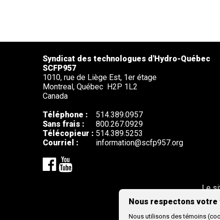
Syndicat des technologues d'Hydro-Québec
SCFP957
1010, rue de Liège Est, 1er étage
Montreal,
Québec
H2P 1L2
Canada
Téléphone :
514.389.0957
Sans frais :
800.267.0929
Télécopieur :
514.389.5253
Courriel :
information@scfp957.org
Le si
Nous respectons votre 
Nous utilisons des témoins (cook