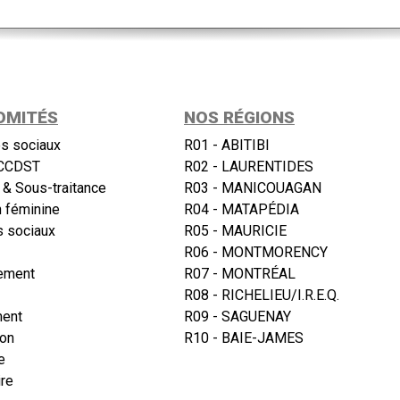
OMITÉS
NOS RÉGIONS
s sociaux
R01 - ABITIBI
CCDST
R02 - LAURENTIDES
 & Sous-traitance
R03 - MANICOUAGAN
n féminine
R04 - MATAPÉDIA
 sociaux
R05 - MAURICIE
R06 - MONTMORENCY
ement
R07 - MONTRÉAL
R08 - RICHELIEU/I.R.E.Q.
ment
R09 - SAGUENAY
ion
R10 - BAIE-JAMES
e
re