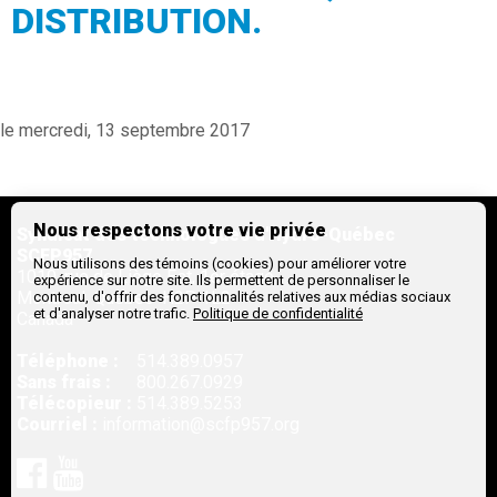
DISTRIBUTION.
le mercredi, 13 septembre 2017
Nous respectons votre vie privée
Syndicat des technologues d'Hydro-Québec
SCFP957
Nous utilisons des témoins (cookies) pour améliorer votre
1010, rue de Liège Est, 1er étage
expérience sur notre site. Ils permettent de personnaliser le
Montreal,
Québec
H2P 1L2
contenu, d'offrir des fonctionnalités relatives aux médias sociaux
et d'analyser notre trafic.
Politique de confidentialité
Canada
Téléphone :
514.389.0957
Sans frais :
800.267.0929
Télécopieur :
514.389.5253
Courriel :
information@scfp957.org