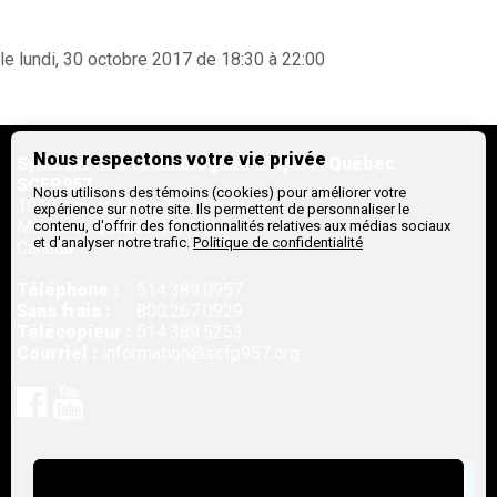
le lundi, 30 octobre 2017 de 18:30 à 22:00
Nous respectons votre vie privée
Syndicat des technologues d'Hydro-Québec
SCFP957
Nous utilisons des témoins (cookies) pour améliorer votre
1010, rue de Liège Est, 1er étage
expérience sur notre site. Ils permettent de personnaliser le
Montreal,
Québec
H2P 1L2
contenu, d'offrir des fonctionnalités relatives aux médias sociaux
et d'analyser notre trafic.
Politique de confidentialité
Canada
Téléphone :
514.389.0957
Sans frais :
800.267.0929
Télécopieur :
514.389.5253
Courriel :
information@scfp957.org
Rejoignez-nous sur