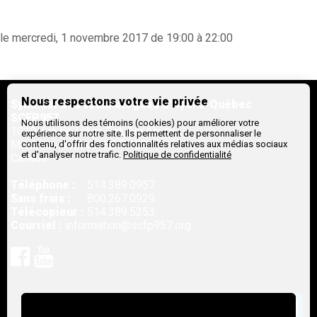
le mercredi, 1 novembre 2017 de 19:00 à 22:00
Nous respectons votre vie privée
Syndicat des technologues d'Hydro-Québec
SCFP957
Nous utilisons des témoins (cookies) pour améliorer votre
1010, rue de Liège Est, 1er étage
expérience sur notre site. Ils permettent de personnaliser le
Montreal,
Québec
H2P 1L2
contenu, d'offrir des fonctionnalités relatives aux médias sociaux
et d'analyser notre trafic.
Politique de confidentialité
Canada
Téléphone :
514.389.0957
Sans frais :
800.267.0929
Télécopieur :
514.389.5253
Courriel :
information@scfp957.org
Rejoignez-nous sur